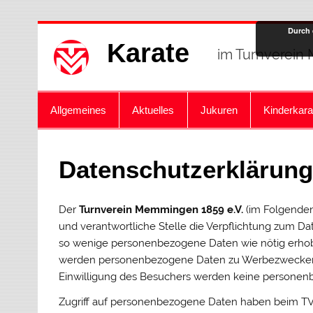
Zum
Durch 
Inhalt
Karate
springen
im Turnverein
Allgemeines
Aktuelles
Jukuren
Kinderkara
Datenschutzerklärun
Der
Turnverein Memmingen 1859 e.V.
(im Folgende
und verantwortliche Stelle die Verpflichtung zum Da
so wenige personenbezogene Daten wie nötig erhob
werden personenbezogene Daten zu Werbezwecken an
Einwilligung des Besuchers werden keine personen
Zugriff auf personenbezogene Daten haben beim TVM