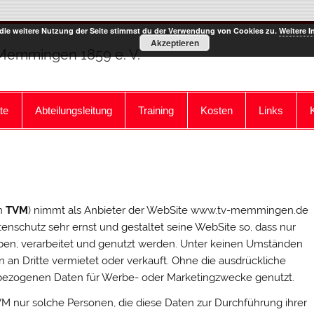
die weitere Nutzung der Seite stimmst du der Verwendung von Cookies zu.
Weitere I
Akzeptieren
 Memmingen 1859 e. V.
te
Abteilungsleitung
Training
Kosten
Links
g
n
TVM
) nimmt als Anbieter der WebSite www.tv-memmingen.de
tenschutz sehr ernst und gestaltet seine WebSite so, dass nur
en, verarbeitet und genutzt werden. Unter keinen Umständen
 Dritte vermietet oder verkauft. Ohne die ausdrückliche
bezogenen Daten für Werbe- oder Marketingzwecke genutzt.
 nur solche Personen, die diese Daten zur Durchführung ihrer